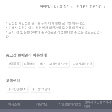
아이디/비밀번호 찾기
판매관리 회원가입
안전한 개인정보 관리를 위해 다시 한번 로그인 해주세요.
판매자 회원이 아닌 경우 먼저 회원가입 후 이용해 주세요.
도서, 전집, 음반 DVD의 중고상품을 직접 판매할 수 있는 열린공간입니
다.
중고샵 판매관리 이용안내
상품등록
상품배송
정산
고객서비스관련
사업자회원전환
고객센터
중고샵관련FAQ
중고샵1:1문의
판매자 개인정보처리
회사소개
이용약관
개인정보처리방침
방침