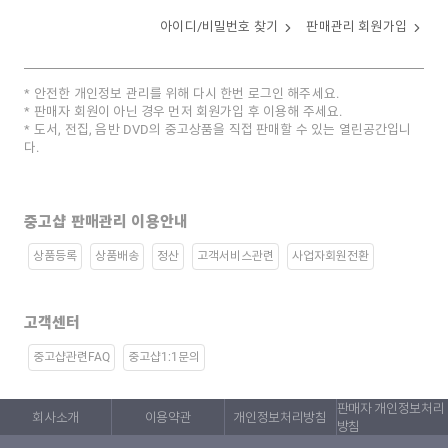
아이디/비밀번호 찾기
판매관리 회원가입
안전한 개인정보 관리를 위해 다시 한번 로그인 해주세요.
판매자 회원이 아닌 경우 먼저 회원가입 후 이용해 주세요.
도서, 전집, 음반 DVD의 중고상품을 직접 판매할 수 있는 열린공간입니
다.
중고샵 판매관리 이용안내
상품등록
상품배송
정산
고객서비스관련
사업자회원전환
고객센터
중고샵관련FAQ
중고샵1:1문의
판매자 개인정보처리
회사소개
이용약관
개인정보처리방침
방침