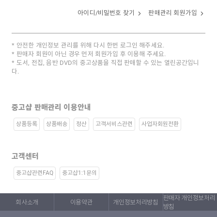
아이디/비밀번호 찾기
판매관리 회원가입
안전한 개인정보 관리를 위해 다시 한번 로그인 해주세요.
판매자 회원이 아닌 경우 먼저 회원가입 후 이용해 주세요.
도서, 전집, 음반 DVD의 중고상품을 직접 판매할 수 있는 열린공간입니
다.
중고샵 판매관리 이용안내
상품등록
상품배송
정산
고객서비스관련
사업자회원전환
고객센터
중고샵관련FAQ
중고샵1:1문의
판매자 개인정보처리
회사소개
이용약관
개인정보처리방침
방침