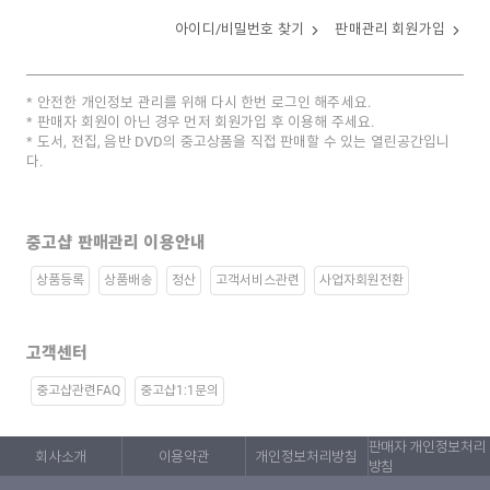
아이디/비밀번호 찾기
판매관리 회원가입
안전한 개인정보 관리를 위해 다시 한번 로그인 해주세요.
판매자 회원이 아닌 경우 먼저 회원가입 후 이용해 주세요.
도서, 전집, 음반 DVD의 중고상품을 직접 판매할 수 있는 열린공간입니
다.
중고샵 판매관리 이용안내
상품등록
상품배송
정산
고객서비스관련
사업자회원전환
고객센터
중고샵관련FAQ
중고샵1:1문의
판매자 개인정보처리
회사소개
이용약관
개인정보처리방침
방침