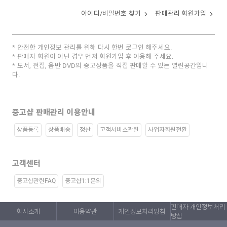
아이디/비밀번호 찾기
판매관리 회원가입
안전한 개인정보 관리를 위해 다시 한번 로그인 해주세요.
판매자 회원이 아닌 경우 먼저 회원가입 후 이용해 주세요.
도서, 전집, 음반 DVD의 중고상품을 직접 판매할 수 있는 열린공간입니
다.
중고샵 판매관리 이용안내
상품등록
상품배송
정산
고객서비스관련
사업자회원전환
고객센터
중고샵관련FAQ
중고샵1:1문의
판매자 개인정보처리
회사소개
이용약관
개인정보처리방침
방침