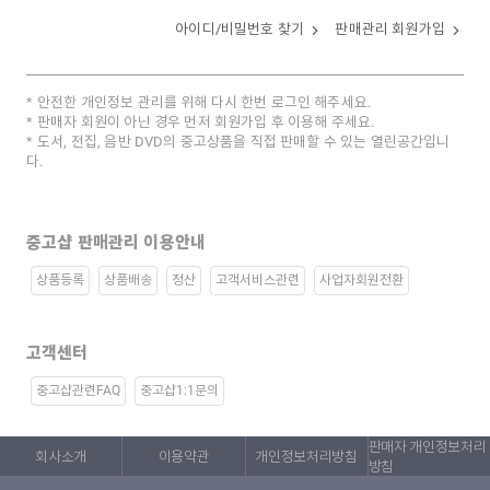
아이디/비밀번호 찾기
판매관리 회원가입
안전한 개인정보 관리를 위해 다시 한번 로그인 해주세요.
판매자 회원이 아닌 경우 먼저 회원가입 후 이용해 주세요.
도서, 전집, 음반 DVD의 중고상품을 직접 판매할 수 있는 열린공간입니
다.
중고샵 판매관리 이용안내
상품등록
상품배송
정산
고객서비스관련
사업자회원전환
고객센터
중고샵관련FAQ
중고샵1:1문의
판매자 개인정보처리
회사소개
이용약관
개인정보처리방침
방침