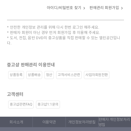
아이디/비밀번호 찾기
판매관리 회원가입
안전한 개인정보 관리를 위해 다시 한번 로그인 해주세요.
판매자 회원이 아닌 경우 먼저 회원가입 후 이용해 주세요.
도서, 전집, 음반 DVD의 중고상품을 직접 판매할 수 있는 열린공간입니
다.
중고샵 판매관리 이용안내
상품등록
상품배송
정산
고객서비스관련
사업자회원전환
고객센터
중고샵관련FAQ
중고샵1:1문의
판매자 개인정보처리
회사소개
이용약관
개인정보처리방침
방침