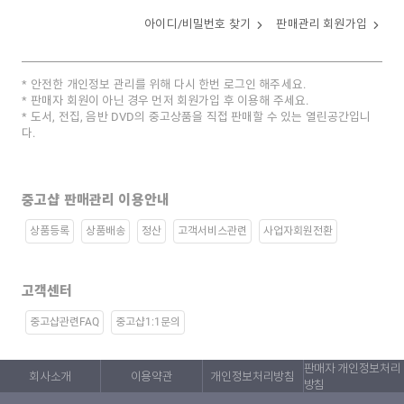
아이디/비밀번호 찾기
판매관리 회원가입
안전한 개인정보 관리를 위해 다시 한번 로그인 해주세요.
판매자 회원이 아닌 경우 먼저 회원가입 후 이용해 주세요.
도서, 전집, 음반 DVD의 중고상품을 직접 판매할 수 있는 열린공간입니
다.
중고샵 판매관리 이용안내
상품등록
상품배송
정산
고객서비스관련
사업자회원전환
고객센터
중고샵관련FAQ
중고샵1:1문의
판매자 개인정보처리
회사소개
이용약관
개인정보처리방침
방침