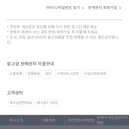
아이디/비밀번호 찾기
판매관리 회원가입
안전한 개인정보 관리를 위해 다시 한번 로그인 해주세요.
판매자 회원이 아닌 경우 먼저 회원가입 후 이용해 주세요.
도서, 전집, 음반 DVD의 중고상품을 직접 판매할 수 있는 열린공간입니
다.
중고샵 판매관리 이용안내
상품등록
상품배송
정산
고객서비스관련
사업자회원전환
고객센터
중고샵관련FAQ
중고샵1:1문의
판매자 개인정보처리
회사소개
이용약관
개인정보처리방침
방침