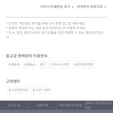
아이디/비밀번호 찾기
판매관리 회원가입
안전한 개인정보 관리를 위해 다시 한번 로그인 해주세요.
판매자 회원이 아닌 경우 먼저 회원가입 후 이용해 주세요.
도서, 전집, 음반 DVD의 중고상품을 직접 판매할 수 있는 열린공간입니
다.
중고샵 판매관리 이용안내
상품등록
상품배송
정산
고객서비스관련
사업자회원전환
고객센터
중고샵관련FAQ
중고샵1:1문의
판매자 개인정보처리
회사소개
이용약관
개인정보처리방침
방침