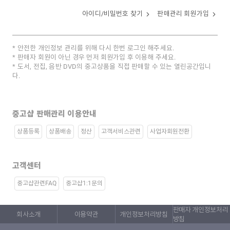
아이디/비밀번호 찾기
판매관리 회원가입
안전한 개인정보 관리를 위해 다시 한번 로그인 해주세요.
판매자 회원이 아닌 경우 먼저 회원가입 후 이용해 주세요.
도서, 전집, 음반 DVD의 중고상품을 직접 판매할 수 있는 열린공간입니
다.
중고샵 판매관리 이용안내
상품등록
상품배송
정산
고객서비스관련
사업자회원전환
고객센터
중고샵관련FAQ
중고샵1:1문의
판매자 개인정보처리
회사소개
이용약관
개인정보처리방침
방침