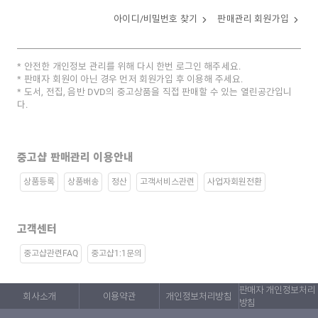
아이디/비밀번호 찾기
판매관리 회원가입
안전한 개인정보 관리를 위해 다시 한번 로그인 해주세요.
판매자 회원이 아닌 경우 먼저 회원가입 후 이용해 주세요.
도서, 전집, 음반 DVD의 중고상품을 직접 판매할 수 있는 열린공간입니
다.
중고샵 판매관리 이용안내
상품등록
상품배송
정산
고객서비스관련
사업자회원전환
고객센터
중고샵관련FAQ
중고샵1:1문의
판매자 개인정보처리
회사소개
이용약관
개인정보처리방침
방침