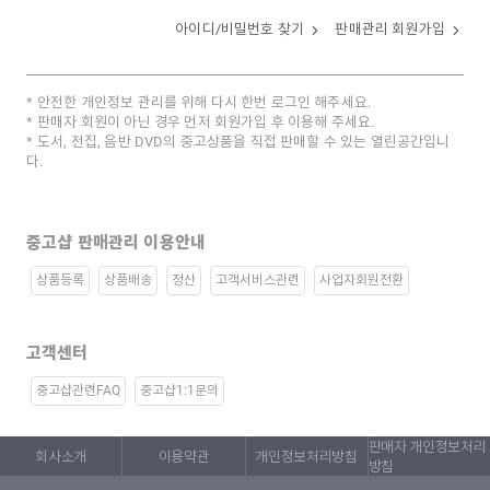
아이디/비밀번호 찾기
판매관리 회원가입
안전한 개인정보 관리를 위해 다시 한번 로그인 해주세요.
판매자 회원이 아닌 경우 먼저 회원가입 후 이용해 주세요.
도서, 전집, 음반 DVD의 중고상품을 직접 판매할 수 있는 열린공간입니
다.
중고샵 판매관리 이용안내
상품등록
상품배송
정산
고객서비스관련
사업자회원전환
고객센터
중고샵관련FAQ
중고샵1:1문의
판매자 개인정보처리
회사소개
이용약관
개인정보처리방침
방침