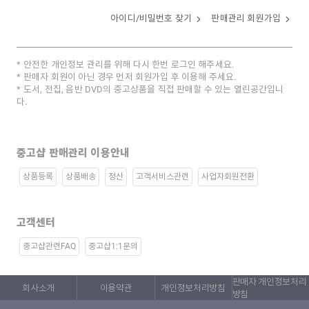
아이디/비밀번호 찾기
판매관리 회원가입
안전한 개인정보 관리를 위해 다시 한번 로그인 해주세요.
판매자 회원이 아닌 경우 먼저 회원가입 후 이용해 주세요.
도서, 전집, 음반 DVD의 중고상품을 직접 판매할 수 있는 열린공간입니
다.
중고샵 판매관리 이용안내
상품등록
상품배송
정산
고객서비스관련
사업자회원전환
고객센터
중고샵관련FAQ
중고샵1:1문의
판매자 개인정보처리
회사소개
이용약관
개인정보처리방침
방침