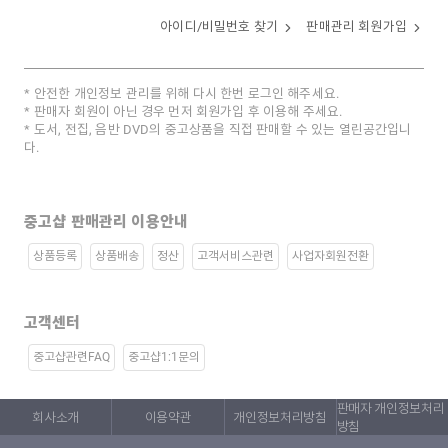
아이디/비밀번호 찾기
판매관리 회원가입
안전한 개인정보 관리를 위해 다시 한번 로그인 해주세요.
판매자 회원이 아닌 경우 먼저 회원가입 후 이용해 주세요.
도서, 전집, 음반 DVD의 중고상품을 직접 판매할 수 있는 열린공간입니
다.
중고샵 판매관리 이용안내
상품등록
상품배송
정산
고객서비스관련
사업자회원전환
고객센터
중고샵관련FAQ
중고샵1:1문의
판매자 개인정보처리
회사소개
이용약관
개인정보처리방침
방침