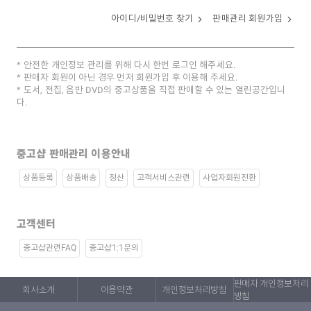
아이디/비밀번호 찾기
판매관리 회원가입
안전한 개인정보 관리를 위해 다시 한번 로그인 해주세요.
판매자 회원이 아닌 경우 먼저 회원가입 후 이용해 주세요.
도서, 전집, 음반 DVD의 중고상품을 직접 판매할 수 있는 열린공간입니
다.
중고샵 판매관리 이용안내
상품등록
상품배송
정산
고객서비스관련
사업자회원전환
고객센터
중고샵관련FAQ
중고샵1:1문의
판매자 개인정보처리
회사소개
이용약관
개인정보처리방침
방침