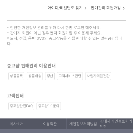
아이디/비밀번호 찾기
판매관리 회원가입
안전한 개인정보 관리를 위해 다시 한번 로그인 해주세요.
판매자 회원이 아닌 경우 먼저 회원가입 후 이용해 주세요.
도서, 전집, 음반 DVD의 중고상품을 직접 판매할 수 있는 열린공간입니
다.
중고샵 판매관리 이용안내
상품등록
상품배송
정산
고객서비스관련
사업자회원전환
고객센터
중고샵관련FAQ
중고샵1:1문의
판매자 개인정보처리
회사소개
이용약관
개인정보처리방침
방침