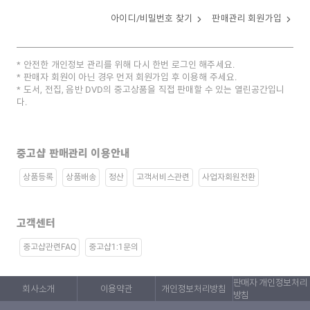
아이디/비밀번호 찾기
판매관리 회원가입
안전한 개인정보 관리를 위해 다시 한번 로그인 해주세요.
판매자 회원이 아닌 경우 먼저 회원가입 후 이용해 주세요.
도서, 전집, 음반 DVD의 중고상품을 직접 판매할 수 있는 열린공간입니
다.
중고샵 판매관리 이용안내
상품등록
상품배송
정산
고객서비스관련
사업자회원전환
고객센터
중고샵관련FAQ
중고샵1:1문의
판매자 개인정보처리
회사소개
이용약관
개인정보처리방침
방침