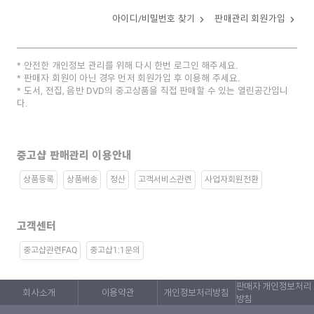
아이디/비밀번호 찾기
판매관리 회원가입
안전한 개인정보 관리를 위해 다시 한번 로그인 해주세요.
판매자 회원이 아닌 경우 먼저 회원가입 후 이용해 주세요.
도서, 전집, 음반 DVD의 중고상품을 직접 판매할 수 있는 열린공간입니
다.
중고샵 판매관리 이용안내
상품등록
상품배송
정산
고객서비스관련
사업자회원전환
고객센터
중고샵관련FAQ
중고샵1:1문의
판매자 개인정보처리
회사소개
이용약관
개인정보처리방침
방침