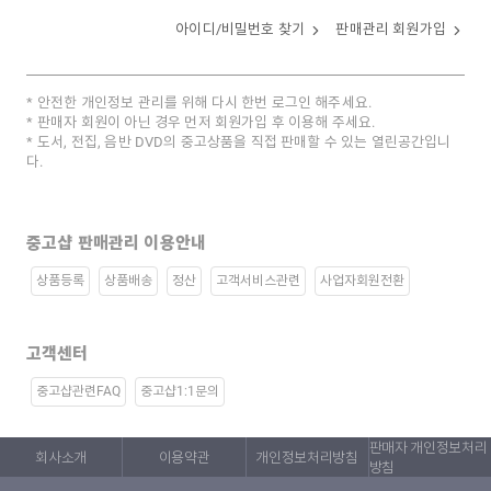
아이디/비밀번호 찾기
판매관리 회원가입
안전한 개인정보 관리를 위해 다시 한번 로그인 해주세요.
판매자 회원이 아닌 경우 먼저 회원가입 후 이용해 주세요.
도서, 전집, 음반 DVD의 중고상품을 직접 판매할 수 있는 열린공간입니
다.
중고샵 판매관리 이용안내
상품등록
상품배송
정산
고객서비스관련
사업자회원전환
고객센터
중고샵관련FAQ
중고샵1:1문의
판매자 개인정보처리
회사소개
이용약관
개인정보처리방침
방침