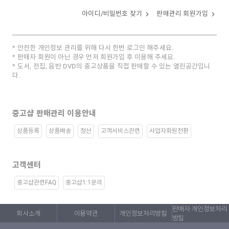
아이디/비밀번호 찾기
판매관리 회원가입
안전한 개인정보 관리를 위해 다시 한번 로그인 해주세요.
판매자 회원이 아닌 경우 먼저 회원가입 후 이용해 주세요.
도서, 전집, 음반 DVD의 중고상품을 직접 판매할 수 있는 열린공간입니
다.
중고샵 판매관리 이용안내
상품등록
상품배송
정산
고객서비스관련
사업자회원전환
고객센터
중고샵관련FAQ
중고샵1:1문의
판매자 개인정보처리
회사소개
이용약관
개인정보처리방침
방침