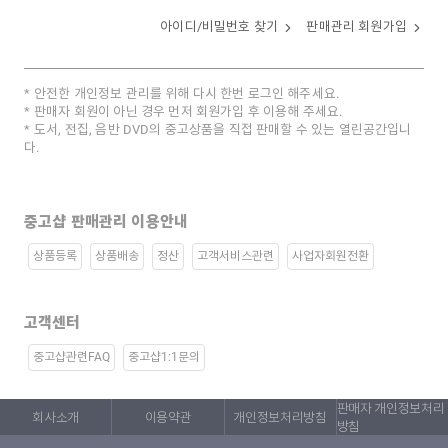
아이디/비밀번호 찾기
판매관리 회원가입
안전한 개인정보 관리를 위해 다시 한번 로그인 해주세요.
판매자 회원이 아닌 경우 먼저 회원가입 후 이용해 주세요.
도서, 전집, 음반 DVD의 중고상품을 직접 판매할 수 있는 열린공간입니
다.
중고샵 판매관리 이용안내
상품등록
상품배송
정산
고객서비스관련
사업자회원전환
고객센터
중고샵관련FAQ
중고샵1:1문의
판매자 개인정보처리
회사소개
이용약관
개인정보처리방침
방침