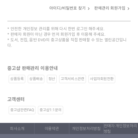
아이디/비밀번호 찾기
판매관리 회원가입
안전한 개인정보 관리를 위해 다시 한번 로그인 해주세요.
판매자 회원이 아닌 경우 먼저 회원가입 후 이용해 주세요.
도서, 전집, 음반 DVD의 중고상품을 직접 판매할 수 있는 열린공간입니
다.
중고샵 판매관리 이용안내
상품등록
상품배송
정산
고객서비스관련
사업자회원전환
고객센터
중고샵관련FAQ
중고샵1:1문의
판매자 개인정보처리
회사소개
이용약관
개인정보처리방침
방침