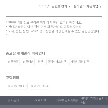
아이디/비밀번호 찾기
판매관리 회원가입
안전한 개인정보 관리를 위해 다시 한번 로그인 해주세요.
판매자 회원이 아닌 경우 먼저 회원가입 후 이용해 주세요.
도서, 전집, 음반 DVD의 중고상품을 직접 판매할 수 있는 열린공간입니
다.
중고샵 판매관리 이용안내
상품등록
상품배송
정산
고객서비스관련
사업자회원전환
고객센터
중고샵관련FAQ
중고샵1:1문의
판매자 개인정보처리
회사소개
이용약관
개인정보처리방침
방침