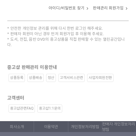
아이디/비밀번호 찾기
판매관리 회원가입
안전한 개인정보 관리를 위해 다시 한번 로그인 해주세요.
판매자 회원이 아닌 경우 먼저 회원가입 후 이용해 주세요.
도서, 전집, 음반 DVD의 중고상품을 직접 판매할 수 있는 열린공간입니
다.
중고샵 판매관리 이용안내
상품등록
상품배송
정산
고객서비스관련
사업자회원전환
고객센터
중고샵관련FAQ
중고샵1:1문의
판매자 개인정보처리
회사소개
이용약관
개인정보처리방침
방침