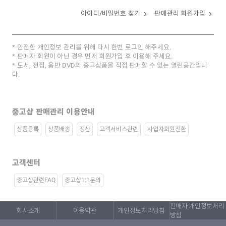
아이디/비밀번호 찾기
판매관리 회원가입
안전한 개인정보 관리를 위해 다시 한번 로그인 해주세요.
판매자 회원이 아닌 경우 먼저 회원가입 후 이용해 주세요.
도서, 전집, 음반 DVD의 중고상품을 직접 판매할 수 있는 열린공간입니
다.
중고샵 판매관리 이용안내
상품등록
상품배송
정산
고객서비스관련
사업자회원전환
고객센터
중고샵관련FAQ
중고샵1:1문의
판매자 개인정보처리
회사소개
이용약관
개인정보처리방침
방침