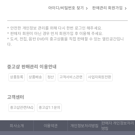
아이디/비밀번호 찾기
판매관리 회원가입
안전한 개인정보 관리를 위해 다시 한번 로그인 해주세요.
판매자 회원이 아닌 경우 먼저 회원가입 후 이용해 주세요.
도서, 전집, 음반 DVD의 중고상품을 직접 판매할 수 있는 열린공간입니
다.
중고샵 판매관리 이용안내
상품등록
상품배송
정산
고객서비스관련
사업자회원전환
고객센터
중고샵관련FAQ
중고샵1:1문의
판매자 개인정보처리
회사소개
이용약관
개인정보처리방침
방침