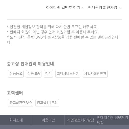
아이디/비밀번호 찾기
판매관리 회원가입
안전한 개인정보 관리를 위해 다시 한번 로그인 해주세요.
판매자 회원이 아닌 경우 먼저 회원가입 후 이용해 주세요.
도서, 전집, 음반 DVD의 중고상품을 직접 판매할 수 있는 열린공간입니
다.
중고샵 판매관리 이용안내
상품등록
상품배송
정산
고객서비스관련
사업자회원전환
고객센터
중고샵관련FAQ
중고샵1:1문의
판매자 개인정보처리
회사소개
이용약관
개인정보처리방침
방침