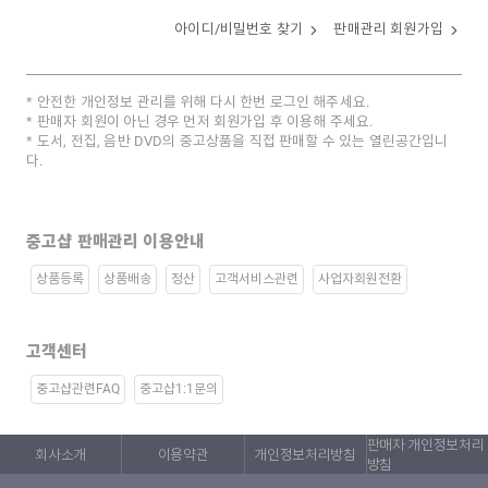
아이디/비밀번호 찾기
판매관리 회원가입
안전한 개인정보 관리를 위해 다시 한번 로그인 해주세요.
판매자 회원이 아닌 경우 먼저 회원가입 후 이용해 주세요.
도서, 전집, 음반 DVD의 중고상품을 직접 판매할 수 있는 열린공간입니
다.
중고샵 판매관리 이용안내
상품등록
상품배송
정산
고객서비스관련
사업자회원전환
고객센터
중고샵관련FAQ
중고샵1:1문의
판매자 개인정보처리
회사소개
이용약관
개인정보처리방침
방침