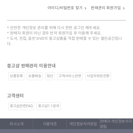
아이디/비밀번호 찾기
판매관리 회원가입
안전한 개인정보 관리를 위해 다시 한번 로그인 해주세요.
판매자 회원이 아닌 경우 먼저 회원가입 후 이용해 주세요.
도서, 전집, 음반 DVD의 중고상품을 직접 판매할 수 있는 열린공간입니
다.
중고샵 판매관리 이용안내
상품등록
상품배송
정산
고객서비스관련
사업자회원전환
고객센터
중고샵관련FAQ
중고샵1:1문의
판매자 개인정보처리
회사소개
이용약관
개인정보처리방침
방침