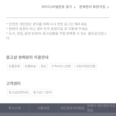
아이디/비밀번호 찾기
판매관리 회원가입
안전한 개인정보 관리를 위해 다시 한번 로그인 해주세요.
판매자 회원이 아닌 경우 먼저 회원가입 후 이용해 주세요.
도서, 전집, 음반 DVD의 중고상품을 직접 판매할 수 있는 열린공간입니
다.
중고샵 판매관리 이용안내
상품등록
상품배송
정산
고객서비스관련
사업자회원전환
고객센터
중고샵관련FAQ
중고샵1:1문의
판매자 개인정보처리
회사소개
이용약관
개인정보처리방침
방침