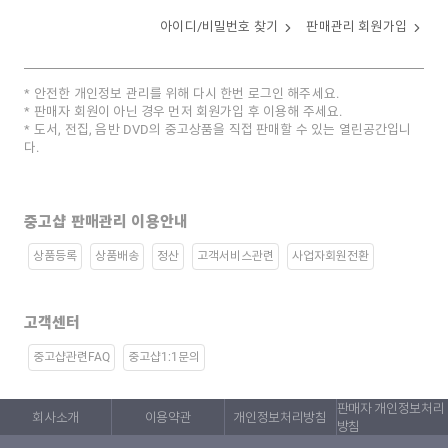
아이디/비밀번호 찾기
판매관리 회원가입
안전한 개인정보 관리를 위해 다시 한번 로그인 해주세요.
판매자 회원이 아닌 경우 먼저 회원가입 후 이용해 주세요.
도서, 전집, 음반 DVD의 중고상품을 직접 판매할 수 있는 열린공간입니
다.
중고샵 판매관리 이용안내
상품등록
상품배송
정산
고객서비스관련
사업자회원전환
고객센터
중고샵관련FAQ
중고샵1:1문의
판매자 개인정보처리
회사소개
이용약관
개인정보처리방침
방침