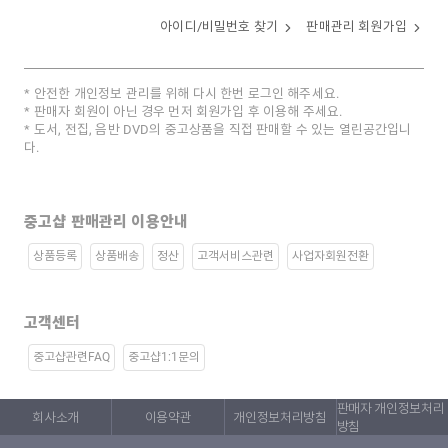
아이디/비밀번호 찾기
판매관리 회원가입
안전한 개인정보 관리를 위해 다시 한번 로그인 해주세요.
판매자 회원이 아닌 경우 먼저 회원가입 후 이용해 주세요.
도서, 전집, 음반 DVD의 중고상품을 직접 판매할 수 있는 열린공간입니
다.
중고샵 판매관리 이용안내
상품등록
상품배송
정산
고객서비스관련
사업자회원전환
고객센터
중고샵관련FAQ
중고샵1:1문의
판매자 개인정보처리
회사소개
이용약관
개인정보처리방침
방침