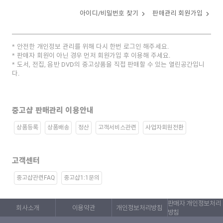
아이디/비밀번호 찾기
판매관리 회원가입
안전한 개인정보 관리를 위해 다시 한번 로그인 해주세요.
판매자 회원이 아닌 경우 먼저 회원가입 후 이용해 주세요.
도서, 전집, 음반 DVD의 중고상품을 직접 판매할 수 있는 열린공간입니
다.
중고샵 판매관리 이용안내
상품등록
상품배송
정산
고객서비스관련
사업자회원전환
고객센터
중고샵관련FAQ
중고샵1:1문의
판매자 개인정보처리
회사소개
이용약관
개인정보처리방침
방침