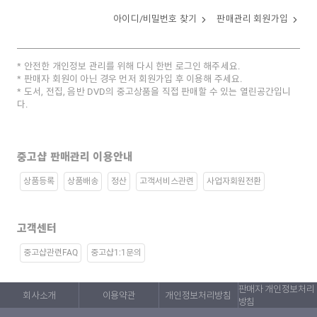
아이디/비밀번호 찾기
판매관리 회원가입
안전한 개인정보 관리를 위해 다시 한번 로그인 해주세요.
판매자 회원이 아닌 경우 먼저 회원가입 후 이용해 주세요.
도서, 전집, 음반 DVD의 중고상품을 직접 판매할 수 있는 열린공간입니
다.
중고샵 판매관리 이용안내
상품등록
상품배송
정산
고객서비스관련
사업자회원전환
고객센터
중고샵관련FAQ
중고샵1:1문의
판매자 개인정보처리
회사소개
이용약관
개인정보처리방침
방침