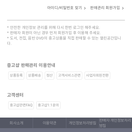
아이디/비밀번호 찾기
판매관리 회원가입
안전한 개인정보 관리를 위해 다시 한번 로그인 해주세요.
판매자 회원이 아닌 경우 먼저 회원가입 후 이용해 주세요.
도서, 전집, 음반 DVD의 중고상품을 직접 판매할 수 있는 열린공간입니
다.
중고샵 판매관리 이용안내
상품등록
상품배송
정산
고객서비스관련
사업자회원전환
고객센터
중고샵관련FAQ
중고샵1:1문의
판매자 개인정보처리
회사소개
이용약관
개인정보처리방침
방침