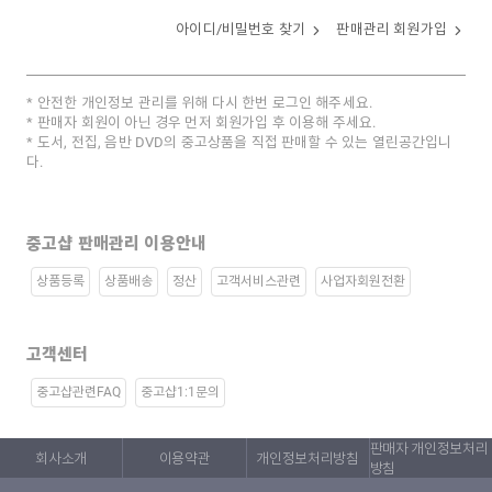
아이디/비밀번호 찾기
판매관리 회원가입
안전한 개인정보 관리를 위해 다시 한번 로그인 해주세요.
판매자 회원이 아닌 경우 먼저 회원가입 후 이용해 주세요.
도서, 전집, 음반 DVD의 중고상품을 직접 판매할 수 있는 열린공간입니
다.
중고샵 판매관리 이용안내
상품등록
상품배송
정산
고객서비스관련
사업자회원전환
고객센터
중고샵관련FAQ
중고샵1:1문의
판매자 개인정보처리
회사소개
이용약관
개인정보처리방침
방침