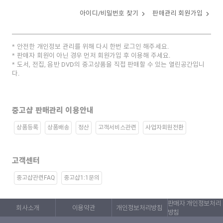
아이디/비밀번호 찾기
판매관리 회원가입
안전한 개인정보 관리를 위해 다시 한번 로그인 해주세요.
판매자 회원이 아닌 경우 먼저 회원가입 후 이용해 주세요.
도서, 전집, 음반 DVD의 중고상품을 직접 판매할 수 있는 열린공간입니
다.
중고샵 판매관리 이용안내
상품등록
상품배송
정산
고객서비스관련
사업자회원전환
고객센터
중고샵관련FAQ
중고샵1:1문의
판매자 개인정보처리
회사소개
이용약관
개인정보처리방침
방침