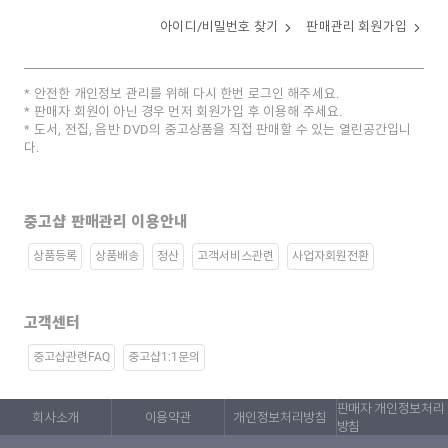
아이디/비밀번호 찾기
판매관리 회원가입
안전한 개인정보 관리를 위해 다시 한번 로그인 해주세요.
판매자 회원이 아닌 경우 먼저 회원가입 후 이용해 주세요.
도서, 전집, 음반 DVD의 중고상품을 직접 판매할 수 있는 열린공간입니
다.
중고샵 판매관리 이용안내
상품등록
상품배송
정산
고객서비스관련
사업자회원전환
고객센터
중고샵관련FAQ
중고샵1:1문의
판매자 개인정보처리
회사소개
이용약관
개인정보처리방침
방침