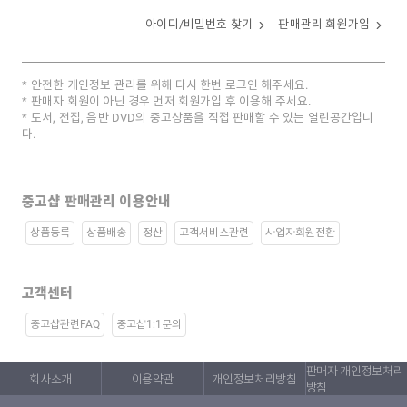
아이디/비밀번호 찾기
판매관리 회원가입
안전한 개인정보 관리를 위해 다시 한번 로그인 해주세요.
판매자 회원이 아닌 경우 먼저 회원가입 후 이용해 주세요.
도서, 전집, 음반 DVD의 중고상품을 직접 판매할 수 있는 열린공간입니
다.
중고샵 판매관리 이용안내
상품등록
상품배송
정산
고객서비스관련
사업자회원전환
고객센터
중고샵관련FAQ
중고샵1:1문의
판매자 개인정보처리
회사소개
이용약관
개인정보처리방침
방침