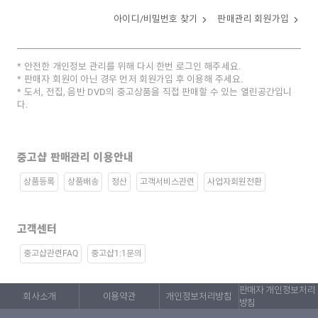
아이디/비밀번호 찾기
판매관리 회원가입
안전한 개인정보 관리를 위해 다시 한번 로그인 해주세요.
판매자 회원이 아닌 경우 먼저 회원가입 후 이용해 주세요.
도서, 전집, 음반 DVD의 중고상품을 직접 판매할 수 있는 열린공간입니
다.
중고샵 판매관리 이용안내
상품등록
상품배송
정산
고객서비스관련
사업자회원전환
고객센터
중고샵관련FAQ
중고샵1:1문의
판매자 개인정보처리
회사소개
이용약관
개인정보처리방침
방침