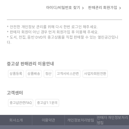
아이디/비밀번호 찾기
판매관리 회원가입
안전한 개인정보 관리를 위해 다시 한번 로그인 해주세요.
판매자 회원이 아닌 경우 먼저 회원가입 후 이용해 주세요.
도서, 전집, 음반 DVD의 중고상품을 직접 판매할 수 있는 열린공간입니
다.
중고샵 판매관리 이용안내
상품등록
상품배송
정산
고객서비스관련
사업자회원전환
고객센터
중고샵관련FAQ
중고샵1:1문의
판매자 개인정보처리
회사소개
이용약관
개인정보처리방침
방침