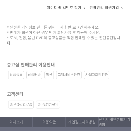
아이디/비밀번호 찾기
판매관리 회원가입
안전한 개인정보 관리를 위해 다시 한번 로그인 해주세요.
판매자 회원이 아닌 경우 먼저 회원가입 후 이용해 주세요.
도서, 전집, 음반 DVD의 중고상품을 직접 판매할 수 있는 열린공간입니
다.
중고샵 판매관리 이용안내
상품등록
상품배송
정산
고객서비스관련
사업자회원전환
고객센터
중고샵관련FAQ
중고샵1:1문의
판매자 개인정보처리
회사소개
이용약관
개인정보처리방침
방침