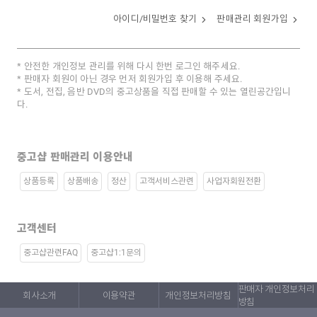
아이디/비밀번호 찾기
판매관리 회원가입
안전한 개인정보 관리를 위해 다시 한번 로그인 해주세요.
판매자 회원이 아닌 경우 먼저 회원가입 후 이용해 주세요.
도서, 전집, 음반 DVD의 중고상품을 직접 판매할 수 있는 열린공간입니
다.
중고샵 판매관리 이용안내
상품등록
상품배송
정산
고객서비스관련
사업자회원전환
고객센터
중고샵관련FAQ
중고샵1:1문의
판매자 개인정보처리
회사소개
이용약관
개인정보처리방침
방침