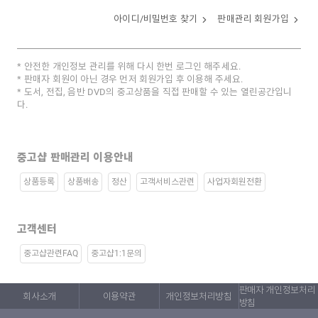
아이디/비밀번호 찾기
판매관리 회원가입
안전한 개인정보 관리를 위해 다시 한번 로그인 해주세요.
판매자 회원이 아닌 경우 먼저 회원가입 후 이용해 주세요.
도서, 전집, 음반 DVD의 중고상품을 직접 판매할 수 있는 열린공간입니
다.
중고샵 판매관리 이용안내
상품등록
상품배송
정산
고객서비스관련
사업자회원전환
고객센터
중고샵관련FAQ
중고샵1:1문의
판매자 개인정보처리
회사소개
이용약관
개인정보처리방침
방침