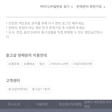
아이디/비밀번호 찾기
판매관리 회원가입
안전한 개인정보 관리를 위해 다시 한번 로그인 해주세요.
판매자 회원이 아닌 경우 먼저 회원가입 후 이용해 주세요.
도서, 전집, 음반 DVD의 중고상품을 직접 판매할 수 있는 열린공간입니
다.
중고샵 판매관리 이용안내
상품등록
상품배송
정산
고객서비스관련
사업자회원전환
고객센터
중고샵관련FAQ
중고샵1:1문의
판매자 개인정보처리
회사소개
이용약관
개인정보처리방침
방침