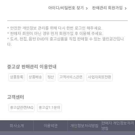
아이디/비밀번호 찾기
판매관리 회원가입
안전한 개인정보 관리를 위해 다시 한번 로그인 해주세요.
판매자 회원이 아닌 경우 먼저 회원가입 후 이용해 주세요.
도서, 전집, 음반 DVD의 중고상품을 직접 판매할 수 있는 열린공간입니
다.
중고샵 판매관리 이용안내
상품등록
상품배송
정산
고객서비스관련
사업자회원전환
고객센터
중고샵관련FAQ
중고샵1:1문의
판매자 개인정보처리
회사소개
이용약관
개인정보처리방침
방침