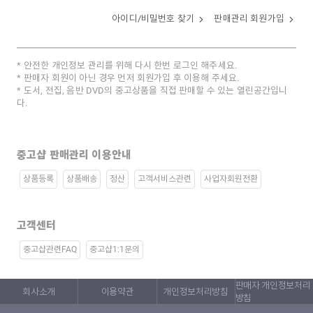
아이디/비밀번호 찾기
판매관리 회원가입
안전한 개인정보 관리를 위해 다시 한번 로그인 해주세요.
판매자 회원이 아닌 경우 먼저 회원가입 후 이용해 주세요.
도서, 전집, 음반 DVD의 중고상품을 직접 판매할 수 있는 열린공간입니
다.
중고샵 판매관리 이용안내
상품등록
상품배송
정산
고객서비스관련
사업자회원전환
고객센터
중고샵관련FAQ
중고샵1:1문의
판매자 개인정보처리
회사소개
이용약관
개인정보처리방침
방침