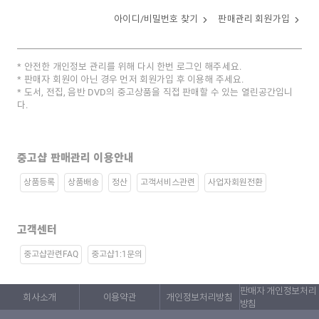
아이디/비밀번호 찾기
판매관리 회원가입
안전한 개인정보 관리를 위해 다시 한번 로그인 해주세요.
판매자 회원이 아닌 경우 먼저 회원가입 후 이용해 주세요.
도서, 전집, 음반 DVD의 중고상품을 직접 판매할 수 있는 열린공간입니
다.
중고샵 판매관리 이용안내
상품등록
상품배송
정산
고객서비스관련
사업자회원전환
고객센터
중고샵관련FAQ
중고샵1:1문의
판매자 개인정보처리
회사소개
이용약관
개인정보처리방침
방침