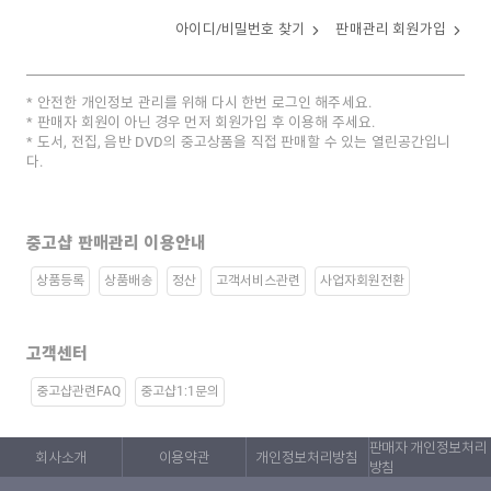
아이디/비밀번호 찾기
판매관리 회원가입
안전한 개인정보 관리를 위해 다시 한번 로그인 해주세요.
판매자 회원이 아닌 경우 먼저 회원가입 후 이용해 주세요.
도서, 전집, 음반 DVD의 중고상품을 직접 판매할 수 있는 열린공간입니
다.
중고샵 판매관리 이용안내
상품등록
상품배송
정산
고객서비스관련
사업자회원전환
고객센터
중고샵관련FAQ
중고샵1:1문의
판매자 개인정보처리
회사소개
이용약관
개인정보처리방침
방침